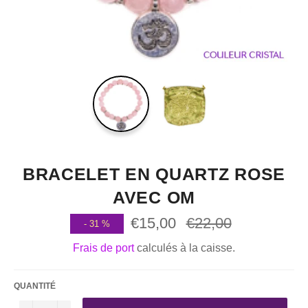
BRACELET EN QUARTZ ROSE
AVEC OM
€15,00
Prix
€22,00
-
31
%
régulier
Frais de port
calculés à la caisse.
QUANTITÉ