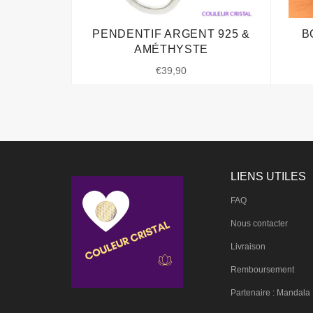
PENDENTIF ARGENT 925 &
B
AMÉTHYSTE
Prix
€39,90
régulier
LIENS UTILES
FAQ
Nous contacter
Livraison
Remboursement
Partenaire : Mandala 