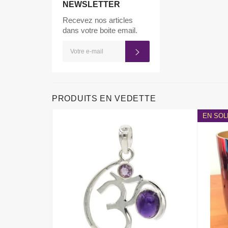
NEWSLETTER
Recevez nos articles
dans votre boite email.
INSCRIVEZ-
S'INSCRIRE
VOUS
POUR
RECEVOIR
LES
TOUTES
DERNIÈRES
NOUVELLES,
PRODUITS EN VEDETTE
OFFRES
ET
EN SOL
STYLES