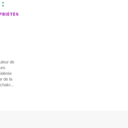
uleur de
ses
sidérée
r de la
chakr...