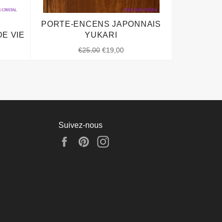
PORTE-ENCENS JAPONNAIS
E VIE
YUKARI
Prix
Prix
€25,00
€19,00
régulier
réduit
Suivez-nous
Facebook
Pinterest
Instagram