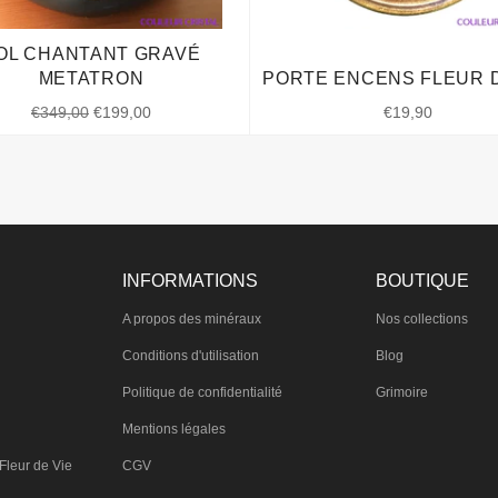
OL CHANTANT GRAVÉ
METATRON
PORTE ENCENS FLEUR D
Prix
Prix
Prix
€349,00
€199,00
€19,90
régulier
réduit
régulier
INFORMATIONS
BOUTIQUE
A propos des minéraux
Nos collections
Conditions d'utilisation
Blog
Politique de confidentialité
Grimoire
Mentions légales
Fleur de Vie
CGV