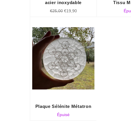
acier inoxydable
Tissu M
Prix
Prix
€25,00
€19,90
Épu
régulier
réduit
Plaque Sélénite Métatron
Épuisé