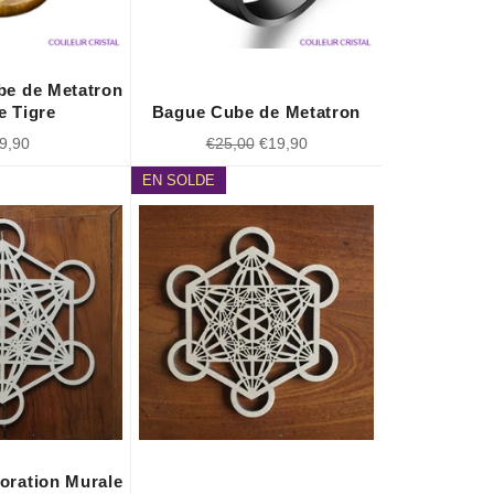
be de Metatron
e Tigre
Bague Cube de Metatron
x
Prix
Prix
9,90
€25,00
€19,90
ulier
régulier
réduit
EN SOLDE
oration Murale