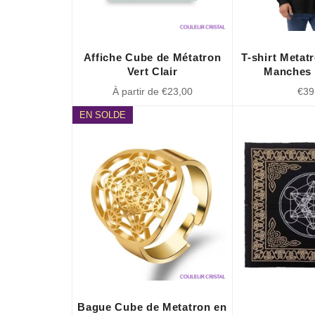
Affiche Cube de Métatron
T-shirt Metat
Vert Clair
Manches
Prix
À partir de €23,00
€39
régu
EN SOLDE
Bague Cube de Metatron en