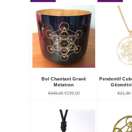
Bol Chantant Gravé
Pendentif Cub
Metatron
Géométri
Prix
Prix
Prix
P
€349,00
€199,00
€21,36
régulier
réduit
régulier
r