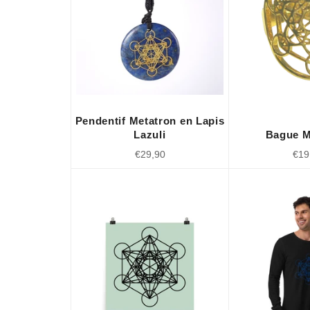
Pendentif Metatron en Lapis
Lazuli
Bague M
Prix
Prix
€29,90
€19
régulier
régu