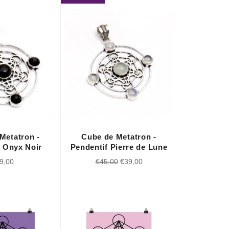
Metatron -
Cube de Metatron -
f Onyx Noir
Pendentif Pierre de Lune
x
Prix
Prix
9,00
€45,00
€39,00
ulier
régulier
réduit