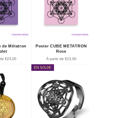
e de Métatron
Poster CUBE METATRON
olet
Rose
 de €23,00
À partir de €23,00
EN SOLDE