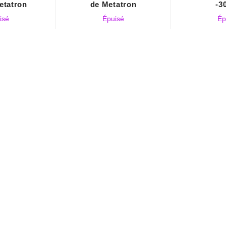
etatron
de Metatron
-3
isé
Épuisé
Ép