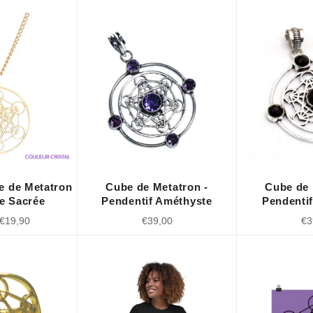
e de Metatron
Cube de Metatron -
Cube de 
e Sacrée
Pendentif Améthyste
Pendenti
rix
Prix
Pri
€19,90
€39,00
€3
éduit
régulier
rég