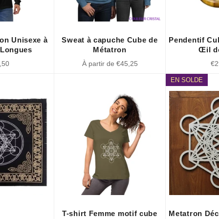
ron Unisexe à
Sweat à capuche Cube de
Pendentif Cu
 Longues
Métatron
Œil d
Pri
,50
À partir de €45,25
€2
lier
rég
EN SOLDE
T-shirt Femme motif cube
Metatron Déc